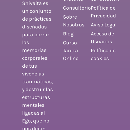
Shivaita es
Consultorio
Política de
un conjunto
Privacidad
Sobre
de prácticas
Nosotros
Aviso Legal
diseñadas
Blog
Acceso de
para borrar
Usuarios
las
Curso
memorias
Tantra
Política de
corporales
Online
cookies
de tus
vivencias
traumáticas,
y destruir las
estructuras
mentales
ligadas al
Ego, que no
nos dejan