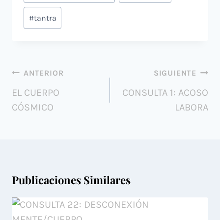
#
tantra
ANTERIOR
SIGUIENTE
EL CUERPO
CONSULTA 1: ACOSO
CÓSMICO
LABORA
Publicaciones Similares