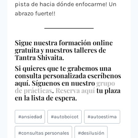
pista de hacia dónde enfocarme! Un
abrazo fuerte!!
Sigue nuestra formación online
gratuita y nuestros talleres de
Tantra Shivaita.
Si quieres que te grabemos una
consulta personalizada escríbenos
aquí. Síguenos en nuestro
grupo
de prácticas
.
Reserva aquí
tu plaza
en la lista de espera.
#
ansiedad
#
autoboicot
#
autoestima
#
consultas personales
#
desilusión