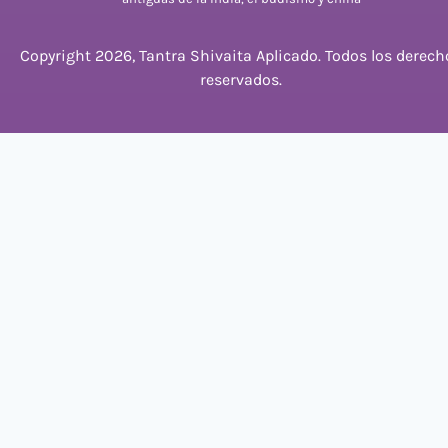
Copyright 2026, Tantra Shivaita Aplicado. Todos los derech
reservados.
Hablemos por WhatsApp
¿Cómo puedo ayudarte?
20:05
WhatsApp
"+chaty_settings.lang.emoji_picker+"
Message
undefined